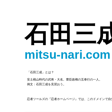
石田三
mitsu-nari.com
「石田三成」とは？
安土桃山時代の武将・大名。豊臣政権の五奉行の一人。
例文：石田三成を見習おう。
忍者ツールズの『忍者ホームページ』では、このドメインで自